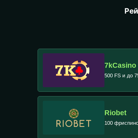
Рей
7kCasino
500 FS и до 
Riobet
100 фриспино