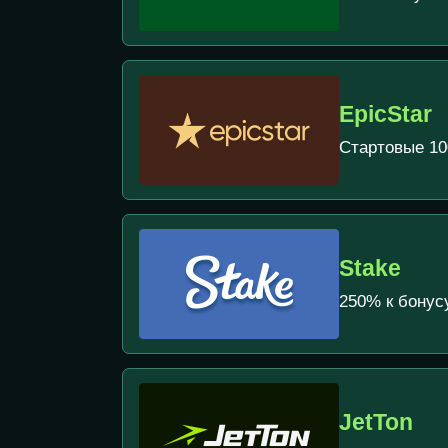
EpicStar
Стартовые 10
Stake
250% к бонус
JetTon