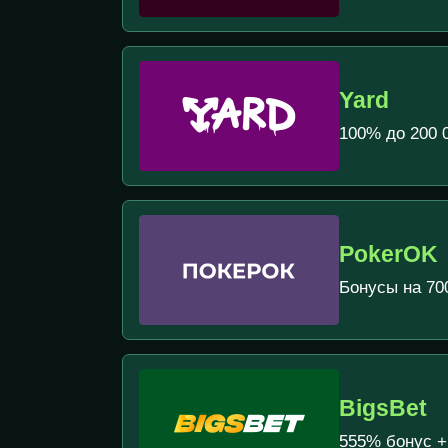
Yard
100% до 200 
PokerOK
Бонусы на 70
BigsBet
555% бонус +