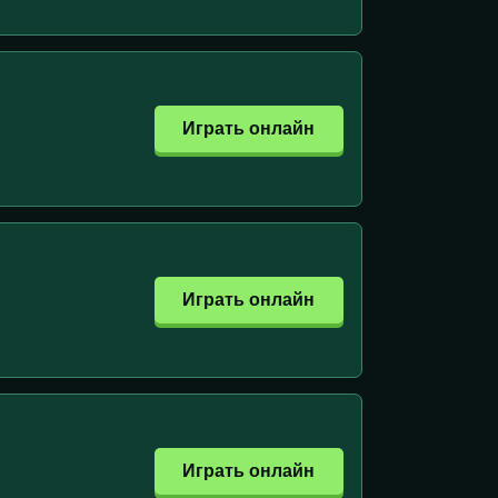
Играть онлайн
Играть онлайн
Играть онлайн