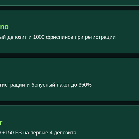
ino
ый депозит и 1000 фриспинов при регистрации
егистрации и бонусный пакет до 350%
r
0 +150 FS на первые 4 депозита