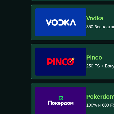
Vodka
350 бесплатн
Pinco
250 FS + Бон
Pokerdo
100% и 600 F