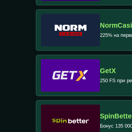
NormCas
225% на перв
GetX
250 FS при р
SpinBette
Бонус 135 00