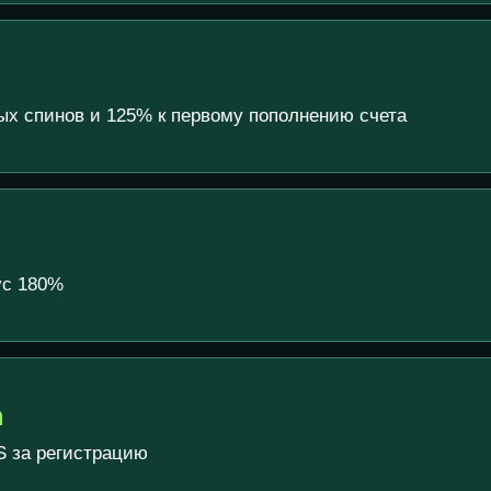
ых спинов и 125% к первому пополнению счета
ус 180%
m
S за регистрацию