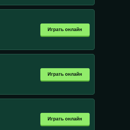
Играть онлайн
Играть онлайн
Играть онлайн